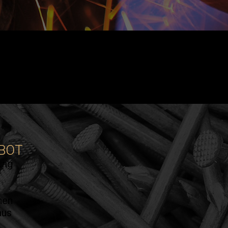
EBOT
ung
nen
aus