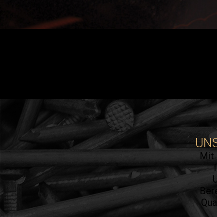
UNS
Mit 
U
Ber
Qua