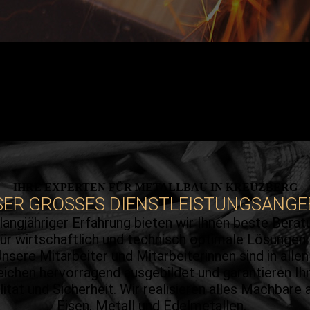
IHRE EXPERTEN FÜR METALL­BAU IN KREUZBERG
ER GROS­SES DIENST­LEISTUNGS­ANG
langjähriger Erfahrung bieten wir Ihnen beste Berat
für wirtschaftlich und technisch optimale Lösungen.
nsere Mitarbeiter und Mitarbeiterinnen sind in allen
eichen hervorragend ausgebildet und garantieren Ih
lität und Sicherheit. Wir realisieren alles Machbare 
Eisen, Metall und Edelmetallen.