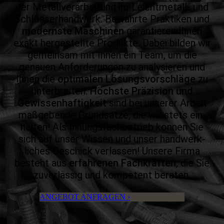
der Metall­verarbei­tung im Leicht­metall- und
Schlosser­hand­werk. Bewährte Praktiken und
modernste Maschinen
garan­tieren Ihnen
exakt hergestellte Pro­dukte. Dabei bilden wir
gemein­sam mit Ihnen ein Team, um die
genauen Anforde­rungen zu analy­sieren und
Ihnen die
opti­malen Lösungs­vorschläge
zu
unter­breiten.
Höchste Präzision und
Gewissen­haftig­keit
sind bei unserer Arbeit
maß­gebende Grund­sätze, die wir stets ein­
halten! Als Innungs­fach­betrieb können Sie
sich auf unser Wissen und unser hand­werk­
liches Geschick verlassen! Unsere Firma
besteht aus
erfahrenen Fach­kräften
, die Sie
zuver­lässig und kompe­tent beraten.
ANGEBOT ANFRAGEN ›