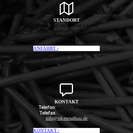
STANDORT
Metall- und Apparatebau Lischke
Lausitzer Str. 14
10999 Berlin
ANFAHRT ›
KONTAKT
Telefon:
+49 (0) 30 6127195
Telefax:
+49 (0)30 6125090
info@ml-metallbau.de
KONTAKT ›