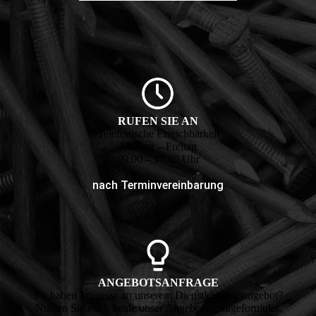
RUFEN SIE AN
Telefonische Erreich­barkeit
Montag – Freitag
09:00 – 17:00 Uhr
nach Termin­verein­barung
ANGEBOTS­ANFRAGE
Sie haben Interesse an unserem Dienst­leis­tungs­angebot?
Nutzen Sie noch heute unser Angebots­anfrage­formular.