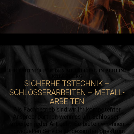
IHR PARTNER FÜR DEN METALLBAU IN BERLIN-
KREUZBERG
SICHER­HEITS­TECHNIK –
SCHLOSSER­ARBEITEN – METALL­
ARBEITEN
Als Fach­betrieb sind wir Ihr kompe­tenter
Ansprech­partner, wenn es um
Schlosser­
arbeiten jeder Art
geht! So bieten wir Ihnen
indivi­duellen Service im gesam­ten Spek­trum